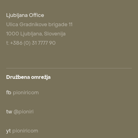
Ljubljana Office
Ulica Gradnikove brigade 11
1000 Ljubljana, Slovenija
t: +386 (0) 31 7777 90
Družbena omrežja
fb
pioniricom
tw
@pioniri
yt
pioniricom