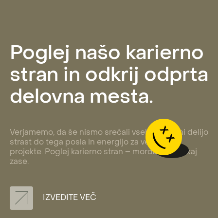
Poglej našo karierno
stran in odkrij odprta
delovna mesta.
Verjamemo, da še nismo srečali vseh, ki z nami delijo
strast do tega posla in energijo za veličastne
projekte. Poglej karierno stran – morda najdeš kaj
zase.
IZVEDITE VEČ