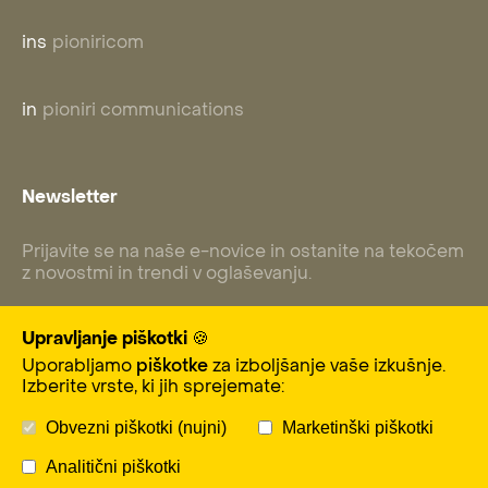
ins
pioniricom
in
pioniri communications
Newsletter
Prijavite se na naše e-novice in ostanite na tekočem
z novostmi in trendi v oglaševanju.
Upravljanje piškotki 🍪
Uporabljamo
piškotke
za izboljšanje vaše izkušnje.
Subscribe
Izberite vrste, ki jih sprejemate:
Obvezni piškotki (nujni)
Marketinški piškotki
Analitični piškotki