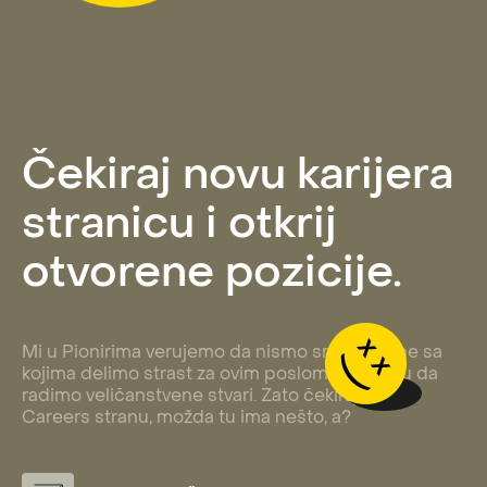
Čekiraj novu karijera
stranicu i otkrij
otvorene pozicije.
Mi u Pionirima verujemo da nismo sreli sve one sa
kojima delimo strast za ovim poslom i energiju da
radimo veličanstvene stvari. Zato čekiraj našu
Careers stranu, možda tu ima nešto, a?