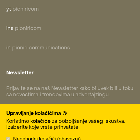
yt
pioniricom
ins
pioniricom
in
pioniri communications
Newsletter
Prijavite se na naš Newsletter kako bi uvek bili u toku
sa novostima i trendovima u advertajzingu.
Upravljanje kolačićima 🍪
Koristimo
kolačiće
za poboljšanje vašeg iskustva.
Subscribe
Izaberite koje vrste prihvatate:
Neophodni kolačići (obavezni)