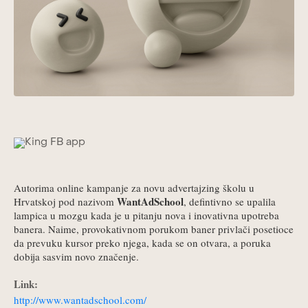
Autorima online kampanje za novu advertajzing školu u
WantAdSchool
Hrvatskoj pod nazivom
, defintivno se upalila
lampica u mozgu kada je u pitanju nova i inovativna upotreba
banera. Naime, provokativnom porukom baner privlači posetioce
da prevuku kursor preko njega, kada se on otvara, a poruka
dobija sasvim novo značenje.
Link:
http://www.wantadschool.com/