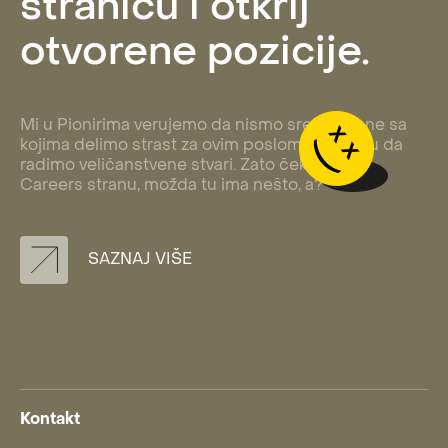
stranicu i otkrij
otvorene pozicije.
Mi u Pionirima verujemo da nismo sreli sve one sa
kojima delimo strast za ovim poslom i energiju da
radimo veličanstvene stvari. Zato čekiraj našu
Careers stranu, možda tu ima nešto, a?
SAZNAJ VIŠE
Kontakt