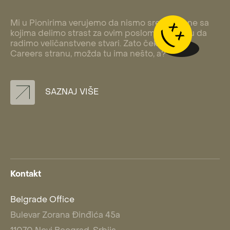
Mi u Pionirima verujemo da nismo sreli sve one sa
kojima delimo strast za ovim poslom i energiju da
radimo veličanstvene stvari. Zato čekiraj našu
Careers stranu, možda tu ima nešto, a?
SAZNAJ VIŠE
Kontakt
Belgrade Office
Bulevar Zorana Đinđića 45a