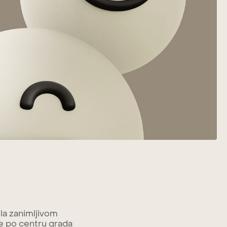
ila zanimljivom
 po centru grada