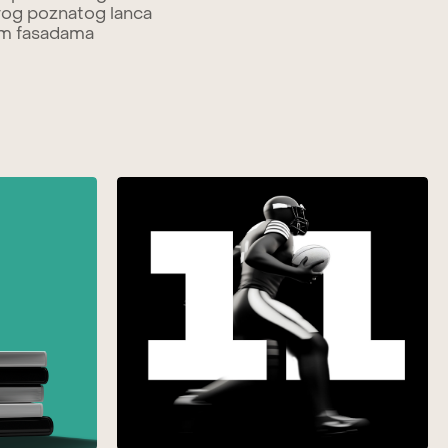
ovog poznatog lanca
im fasadama