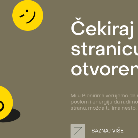
Čekiraj
stranicu
otvoren
Mi u Pionirima verujemo da n
poslom i energiju da radimo 
stranu, možda tu ima nešto,
SAZNAJ VIŠE