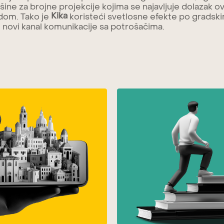
šine za brojne projekcije kojima se najavljuje dolazak 
Kika
 dom. Tako je
koristeći svetlosne efekte po gradsk
u novi kanal komunikacije sa potrošačima.