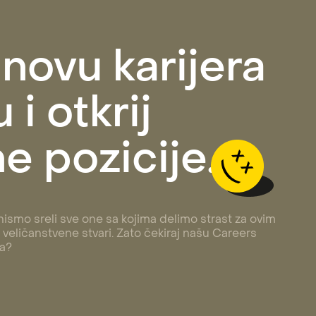
 novu karijera
 i otkrij
e pozicije.
ismo sreli sve one sa kojima delimo strast za ovim
veličanstvene stvari. Zato čekiraj našu Careers
 a?