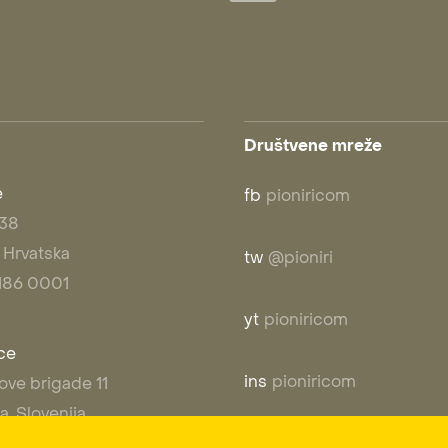
Društvene mreže
e
fb
pioniricom
 38
 Hrvatska
tw
@pioniri
1 186 0001
yt
pioniricom
ice
ins
pioniricom
ove brigade 11
a, Slovenija
 7777 90
in
pioniri communications