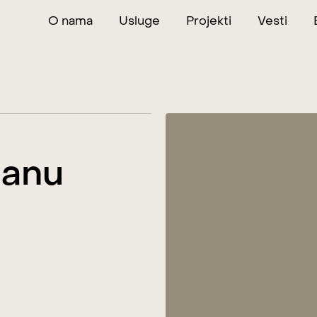
O nama
Usluge
Projekti
Vesti
tanu