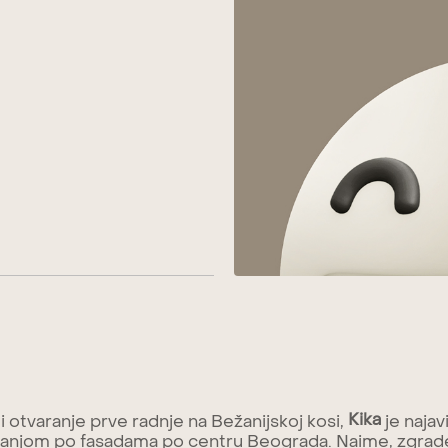
Kika
 i otvaranje prve radnje na Bežanijskoj kosi,
je najav
njom po fasadama po centru Beograda. Naime, zgrade