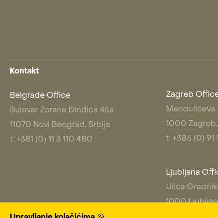
Kontakt
Zagreb Offic
Belgrade Office
Mendulićeva
Bulevar Zorana Đinđića 45a
1000 Zagreb,
11070 Novi Beograd, Srbija
t: +385 (0) 9
t: +381 (0) 11 3 110 480
Ljubljana Off
Ulica Gradnik
1000 Ljubljan
t: +386 (0) 31
Upravljanje kolačićima 🍪