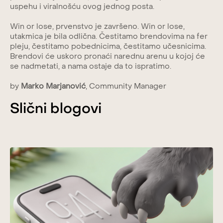
uspehu i viralnošću ovog jednog posta.
Win or lose, prvenstvo je završeno. Win or lose,
utakmica je bila odlična. Čestitamo brendovima na fer
pleju, čestitamo pobednicima, čestitamo učesnicima.
Brendovi će uskoro pronaći narednu arenu u kojoj će
se nadmetati, a nama ostaje da to ispratimo.
by
Marko Marjanović
, Community Manager
Slični blogovi