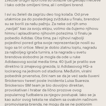
Zvezde drugih sportova su dolazile da gledaju mečeve
i tako održe omiljeni tima, ali i omiljeni brend.
I svi su želeli da zagrizu deo tog kolača. Od prve
utakmice pa do poslednjeg zvižduka u finalu, brendovi
su se borili za našu pažnju. Za neke od njih smo
„navijali“ kao za svoju ekipu, volimo da čujemo njihovu
himnu i aplaudiramo njihovim potezima. U finalu je
pobedio Adidas. Oba tima, pa i njihovi najbolji
pojedinci pored grba svoje reprezentacije nosili su
logo sa tri crtice. Mesi je dobio zlatnu loptu, nagradu
za najboljeg igrača turnira, a ta nagrada u svetu
brendova slobodno je mogla da ode u ruke
Adidasovog social media tima. 40 ljudi je pratilo sve
direktno iz zmajevog gnezda, iz Adidasovog HQ-a
lociranog na jednom od stadiona. Međutim, viralni
pobednik prvenstva, čini nam se da je već sada čuveni
Snickersov tweet posle incidenta Luisa Suareza.
Snickersov SM team je bio dovoljno direktan,
provokativan i hrabar da lično prozove ovog
popularnog fudbalera za njegov postupak. Iako se ja
kao autor ovog teksta ne slažem sa ovakvim načinom
promovisanja brenda, ne mogu da se ne poklonim