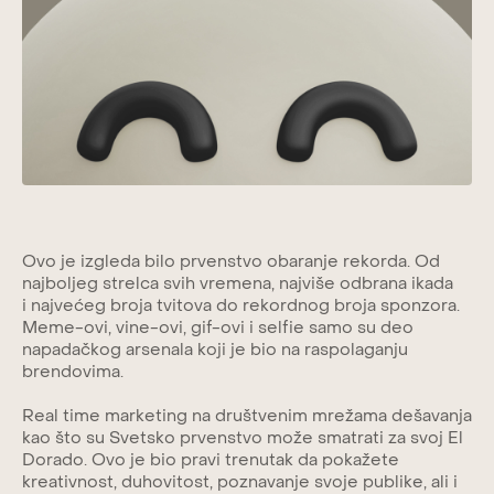
Ovo je izgleda bilo prvenstvo obaranje rekorda. Od
najboljeg strelca svih vremena, najviše odbrana ikada
i najvećeg broja tvitova do rekordnog broja sponzora.
Meme-ovi, vine-ovi, gif-ovi i selfie samo su deo
napadačkog arsenala koji je bio na raspolaganju
brendovima.
Real time marketing na društvenim mrežama dešavanja
kao što su Svetsko prvenstvo može smatrati za svoj El
Dorado. Ovo je bio pravi trenutak da pokažete
kreativnost, duhovitost, poznavanje svoje publike, ali i