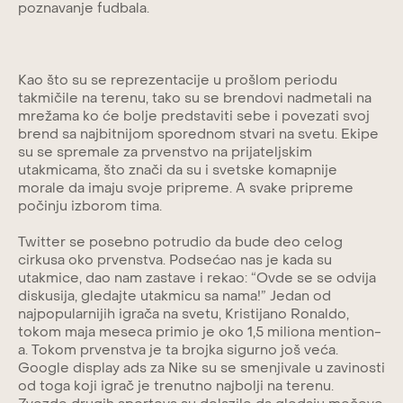
poznavanje fudbala.
Kao što su se reprezentacije u prošlom periodu
takmičile na terenu, tako su se brendovi nadmetali na
mrežama ko će bolje predstaviti sebe i povezati svoj
brend sa najbitnijom sporednom stvari na svetu. Ekipe
su se spremale za prvenstvo na prijateljskim
utakmicama, što znači da su i svetske komapnije
morale da imaju svoje pripreme. A svake pripreme
počinju izborom tima.
Twitter se posebno potrudio da bude deo celog
cirkusa oko prvenstva. Podsećao nas je kada su
utakmice, dao nam zastave i rekao: “Ovde se se odvija
diskusija, gledajte utakmicu sa nama!” Jedan od
najpopularnijih igrača na svetu, Kristijano Ronaldo,
tokom maja meseca primio je oko 1,5 miliona mention-
a. Tokom prvenstva je ta brojka sigurno još veća.
Google display ads za Nike su se smenjivale u zavinosti
od toga koji igrač je trenutno najbolji na terenu.