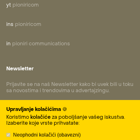
yt
pioniricom
ins
pioniricom
in
pioniri communications
Newsletter
Prijavite se na naš Newsletter kako bi uvek bili u toku
sa novostima i trendovima u advertajzingu.
Upravljanje kolačićima 🍪
Koristimo
kolačiće
za poboljšanje vašeg iskustva.
Subscribe
Izaberite koje vrste prihvatate:
Neophodni kolačići (obavezni)