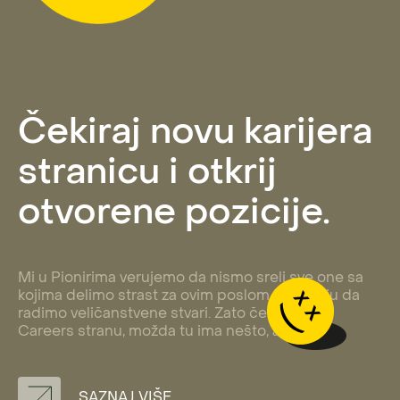
Čekiraj novu karijera
stranicu i otkrij
otvorene pozicije.
Mi u Pionirima verujemo da nismo sreli sve one sa
kojima delimo strast za ovim poslom i energiju da
radimo veličanstvene stvari. Zato čekiraj našu
Careers stranu, možda tu ima nešto, a?
SAZNAJ VIŠE