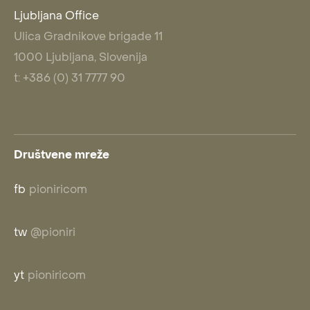
Ljubljana Office
Ulica Gradnikove brigade 11
1000 Ljubljana, Slovenija
t: +386 (0) 31 7777 90
Društvene mreže
fb
pioniricom
tw
@pioniri
yt
pioniricom