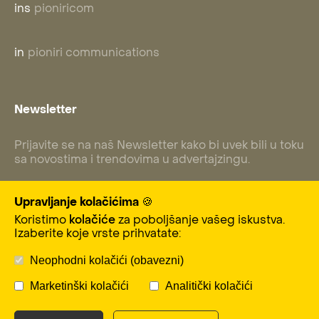
ins
pioniricom
in
pioniri communications
Newsletter
Prijavite se na naš Newsletter kako bi uvek bili u toku
sa novostima i trendovima u advertajzingu.
Upravljanje kolačićima 🍪
Koristimo
kolačiće
za poboljšanje vašeg iskustva.
Subscribe
Izaberite koje vrste prihvatate:
Neophodni kolačići (obavezni)
Marketinški kolačići
Analitički kolačići
© 2025 Pioniri Communications. Sva prava
zadržana.