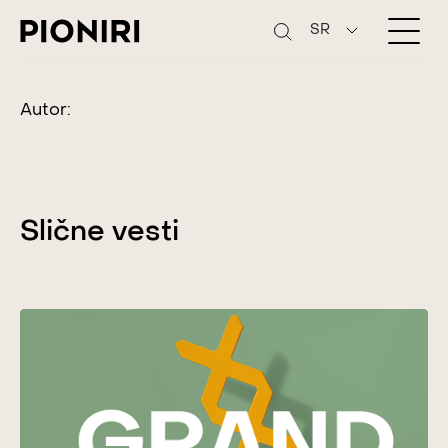
SR
Autor:
Slične vesti