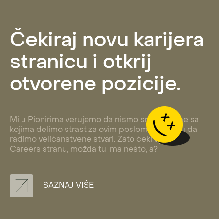
Čekiraj novu karijera
stranicu i otkrij
otvorene pozicije.
Mi u Pionirima verujemo da nismo sreli sve one sa
kojima delimo strast za ovim poslom i energiju da
radimo veličanstvene stvari. Zato čekiraj našu
Careers stranu, možda tu ima nešto, a?
SAZNAJ VIŠE