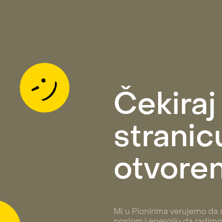
Čekiraj
stranicu
otvoren
Mi u Pionirima verujemo da n
poslom i energiju da radimo 