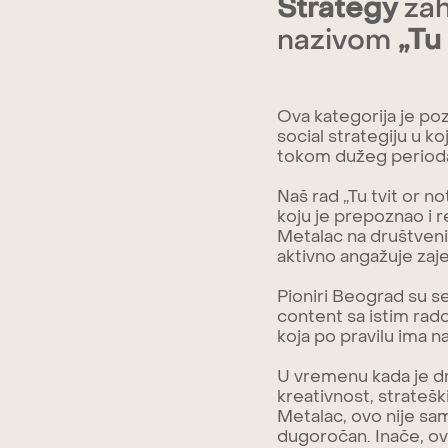
Strategy
zah
nazivom
„Tu 
Ova kategorija je po
social strategiju u k
tokom dužeg period
Naš rad „Tu tvit or n
koju je prepoznao i r
Metalac na društveni
aktivno angažuje zaj
Pioniri Beograd su s
content sa istim rado
koja po pravilu ima na
U vremenu kada je d
kreativnost, stratešk
Metalac, ovo nije sam
dugoročan. Inače, ov