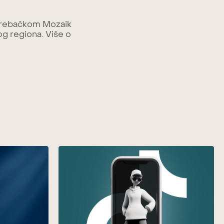
zgrebačkom Mozaik
og regiona. Više o