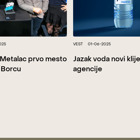
025
VEST
01-06-2025
& Metalac prvo mesto
Jazak voda novi klij
 Borcu
agencije