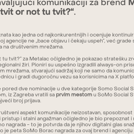
valjujući komunikaciji za brend
M
tvit or not tu tvit?“
.
znata kao jedna od najkonkurentnijih i ocenjuje kontinu
ojoj agencije ne „bace objavu i čekaju uspeh“, već grade
a na društvenim mrežama.
ot tu tvit?“ za Metalac očigledno je pokazao stratešku z
egionalni žiri. Pioniri su uspešno izgradili always-on pr
m mrežama, stvarajući sadržaj koji ne samo da komunic
ednicu i gradi dugoročnu vezu sa korisnicima na X platf
e pored dve nominacije u dve kategorije Somo Social 
m, iz Zagreba vratili sa
prvim mestom
u SoMo Social St
jveći broj prijava.
ruštveni aspekt komunikacije neizostavan, sposobnost
i pristup i stalni angažman očigledno je bio prepoznat 
o nagrada - to je potvrda da je njihov digitalni glas snaž
o je peta SoMo Borac nagrada za ovaj brend i agencij