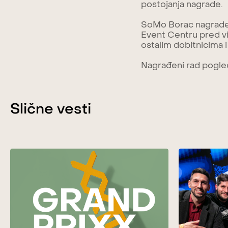
postojanja nagrade.
SoMo Borac nagrade 
Event Centru pred vi
ostalim dobitnicima 
Nagrađeni rad pogle
Slične vesti