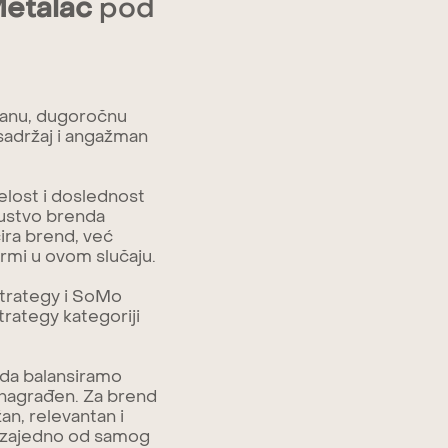
etalac
pod
iranu, dugoročnu
 sadržaj i angažman
relost i doslednost
isustvo brenda
ira brend, već
ormi u ovom slučaju.
Strategy i SoMo
rategy kategoriji
 da balansiramo
i nagrađen. Za brend
an, relevantan i
u zajedno od samog