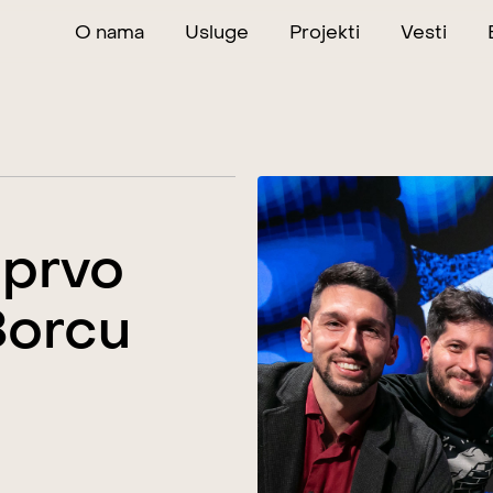
O nama
Usluge
Projekti
Vesti
 prvo
Borcu