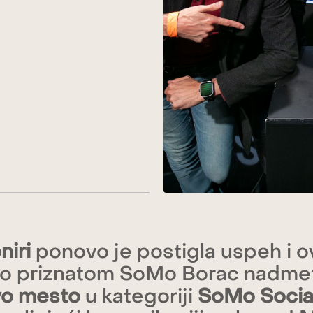
niri
ponovo je postigla uspeh i 
no priznatom SoMo Borac nadme
vo mesto
u kategoriji
SoMo Socia