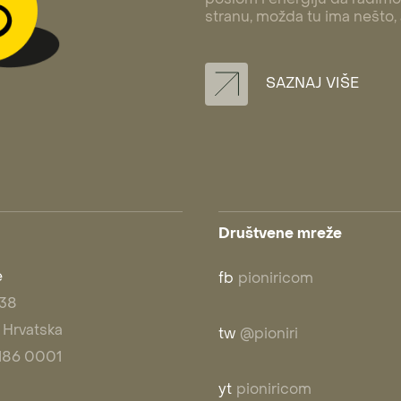
stranu, možda tu ima nešto,
SAZNAJ VIŠE
Društvene mreže
e
fb
pioniricom
 38
 Hrvatska
tw
@pioniri
1 186 0001
yt
pioniricom