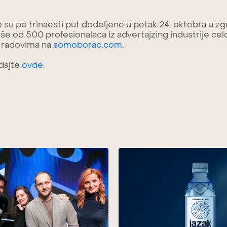
su po trinaesti put dodeljene u petak 24. oktobra u 
še od 500 profesionalaca iz advertajzing industrije cel
i radovima na
somoborac.com
.
dajte
ovde
.