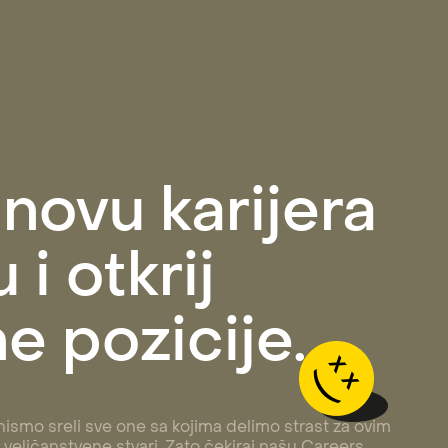
 novu karijera
 i otkrij
e pozicije.
ismo sreli sve one sa kojima delimo strast za ovim
veličanstvene stvari. Zato čekiraj našu Careers