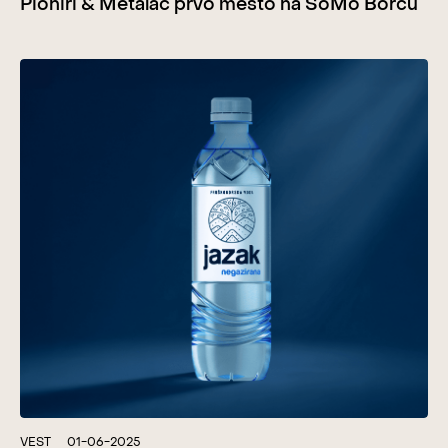
Pioniri & Metalac prvo mesto na SoMo Borcu
VEST
01-06-2025