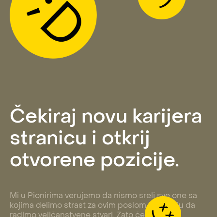
Čekiraj novu karijera
stranicu i otkrij
otvorene pozicije.
Mi u Pionirima verujemo da nismo sreli sve one sa
kojima delimo strast za ovim poslom i energiju da
radimo veličanstvene stvari. Zato čekiraj našu