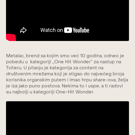
Metalac, brend sa kojim smo već 10 godina, odneo je
pobedu u kategoriji „One Hit Wonder“ za nastup na
Tviteru. U pitanju je kategorija za content na
društvenim mrežama koji je stigao do najvećeg broja
korisnika organskim putem i imao hrpu share-ova, želja
je iza jako puno postova. Nekima to i uspe, a ti radovi
su najbolji u kategoriji One-Hit Wonder.