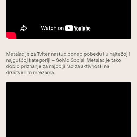
Metalac je za Tviter nastup odneo pobedu i u najtežoj i
najgušćoj kategoriji – SoMo Social. Metalac je tako
dobio priznanje za najbolji rad za aktivnosti na
društvenim mrežama.