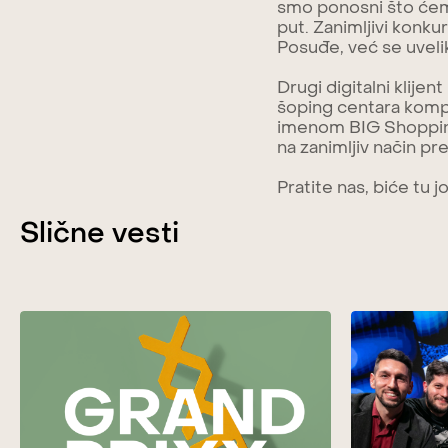
smo ponosni što ćemo
put. Zanimljivi konkur
Posuđe, već se uvelik
Drugi digitalni klijen
šoping centara kompa
imenom BIG Shopping
na zanimljiv način pr
Pratite nas, biće tu j
Slične vesti