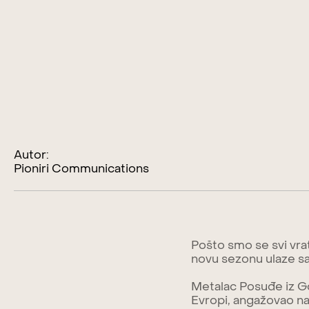
Autor:
Pioniri Communications
Pošto smo se svi vrat
novu sezonu ulaze sa 
Metalac Posuđe iz G
Evropi, angažovao n