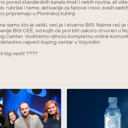
 pored standardnih kanala imati i nekih novina, ali viš
si, rubrike i teme, aktivacije za fanove i novi, sveži sadr
o pripremaju u Pionirskoj kuhinji.
t ne samo što je veliki, već je i stvarno BIG. Naime reč j
nije BIG CEE, od kojih će prvi biti uskoro otvoren u
 Center. Vodićemo njihovu kompletnu online komunikaci
edstavimo najveći šoping centar u Vojvodini.
oš big vesti! ????