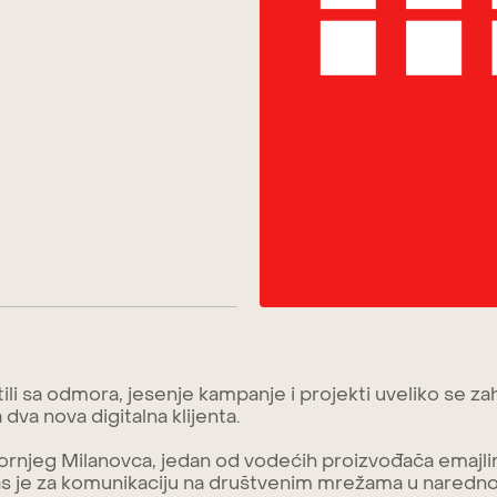
ili sa odmora, jesenje kampanje i projekti uveliko se zah
dva nova digitalna klijenta.
ornjeg Milanovca, jedan od vodećih proizvođača emajl
as je za komunikaciju na društvenim mrežama u nared