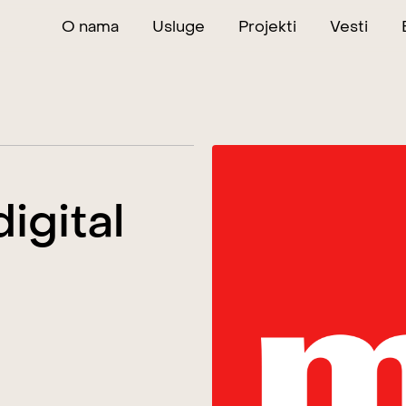
O nama
Usluge
Projekti
Vesti
igital