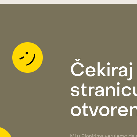
Čekiraj
stranicu
otvoren
Mi u Pionirima verujemo da n