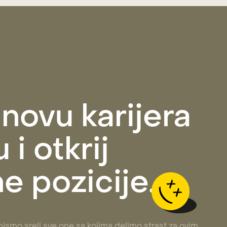
 novu karijera
 i otkrij
e pozicije.
ismo sreli sve one sa kojima delimo strast za ovim