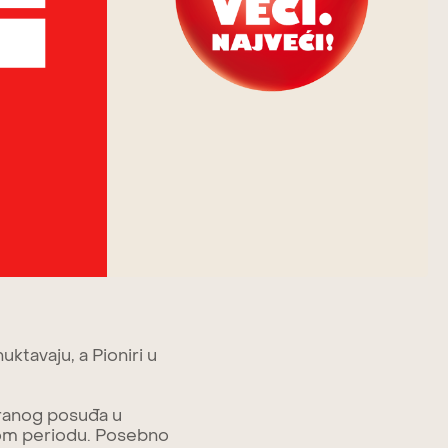
uktavaju, a Pioniri u
iranog posuđa u
nom periodu. Posebno