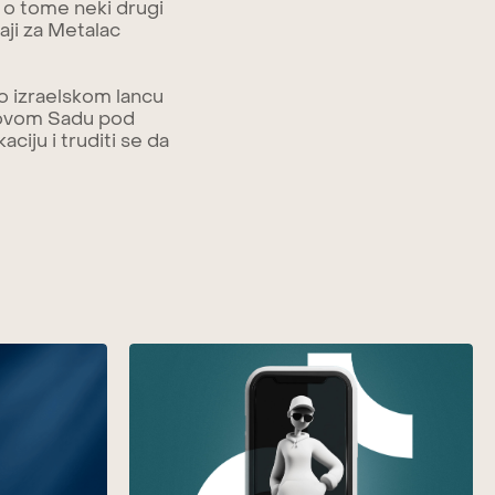
e o tome neki drugi
žaji za Metalac
e o izraelskom lancu
 Novom Sadu pod
ju i truditi se da