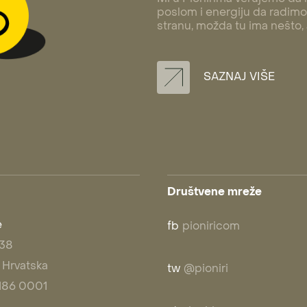
poslom i energiju da radimo 
stranu, možda tu ima nešto,
SAZNAJ VIŠE
Društvene mreže
e
fb
pioniricom
 38
 Hrvatska
tw
@pioniri
1 186 0001