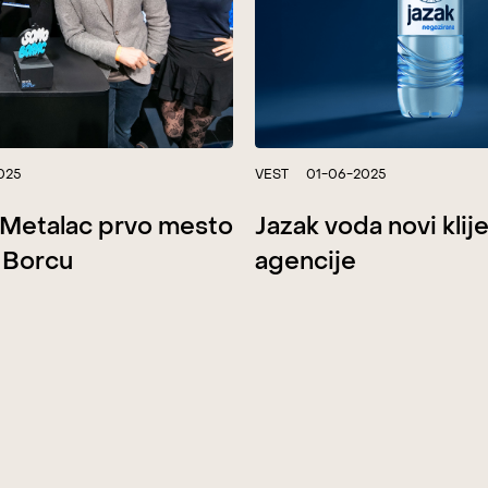
025
VEST
01-06-2025
& Metalac prvo mesto
Jazak voda novi klij
 Borcu
agencije