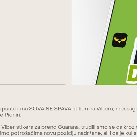
 pušteni su SOVA NE SPAVA stikeri na Viberu, messaging 
e Pioniri.
Viber stikera za brend Guarana, trudili smo se da kroz di
imo potrošačima novu poziciju nadr*ane, ali i dalje kul s