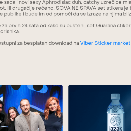
 sada i novi sexy Aphrodisiac duh, catchy uzrečice mlad
vot. Ili drugačije rečeno, SOVA NE SPAVA set stikera je t
je publike i bude im od pomoći da se izraze na njima bliz
je za prvih 24 sata od kako su pušteni, set Guarana stiker
orisnika.
dostupni za besplatan download na
Viber Sticker market