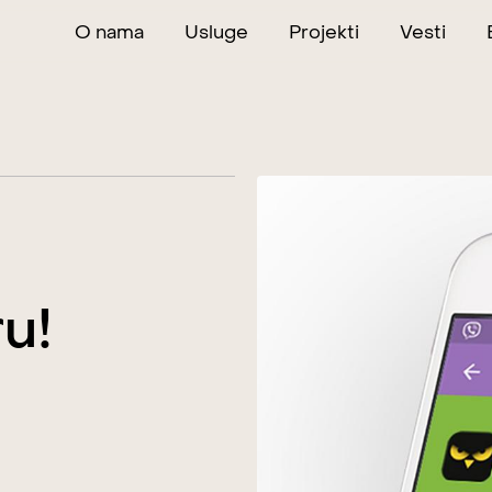
O nama
Usluge
Projekti
Vesti
u!