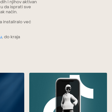
ih i njihov aktivan
u da isprati sve
ak način.
a instaliralo već
u
, do kraja