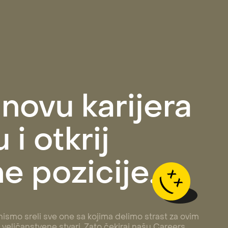
 novu karijera
 i otkrij
e pozicije.
ismo sreli sve one sa kojima delimo strast za ovim
veličanstvene stvari. Zato čekiraj našu Careers