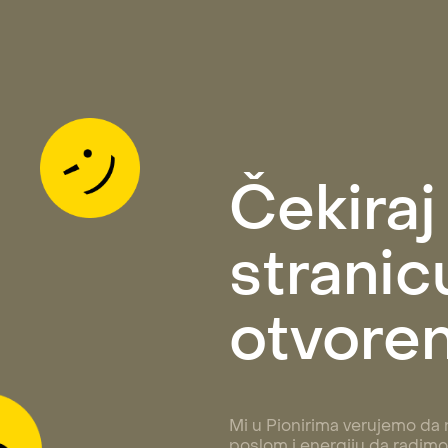
Čekiraj
stranicu
otvoren
Mi u Pionirima verujemo da n
poslom i energiju da radimo 