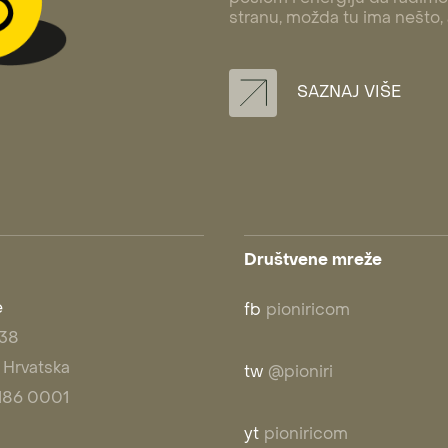
stranu, možda tu ima nešto,
SAZNAJ VIŠE
Društvene mreže
e
fb
pioniricom
 38
 Hrvatska
tw
@pioniri
1 186 0001
yt
pioniricom