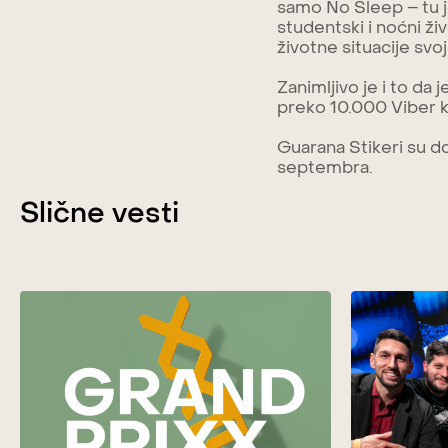
samo No Sleep – tu je
studentski i noćni ži
životne situacije svo
Zanimljivo je i to da 
preko 10.000 Viber k
Guarana Stikeri su 
septembra.
Slične vesti