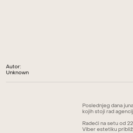
Autor:
Unknown
Poslednjeg dana juna
kojih stoji rad agencij
Radeći na setu od 22 
Viber estetiku približ