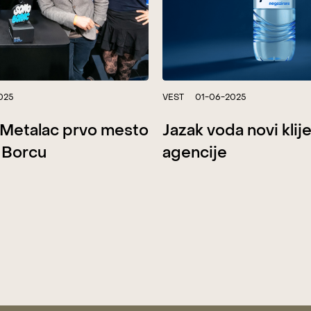
025
VEST
01-06-2025
& Metalac prvo mesto
Jazak voda novi klij
 Borcu
agencije